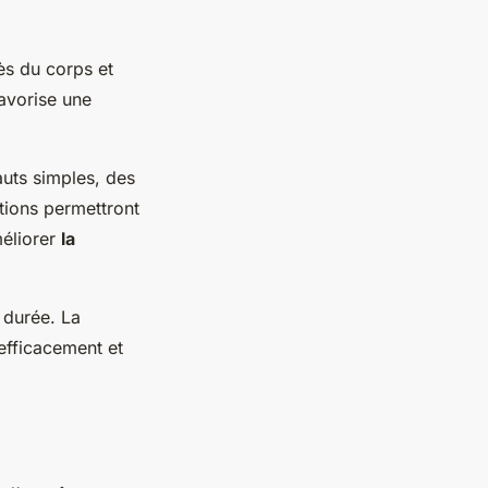
ès du corps et
avorise une
auts simples, des
tions permettront
méliorer
la
 durée. La
 efficacement et