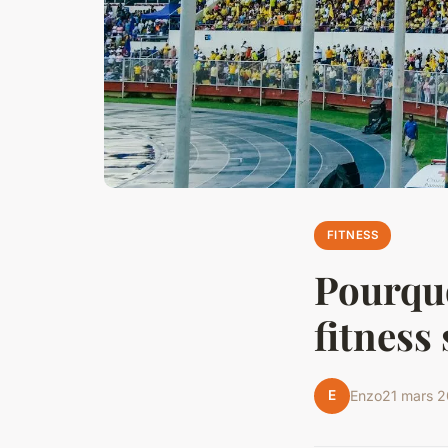
FITNESS
Pourquoi
fitness
E
Enzo
21 mars 