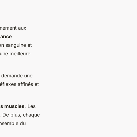
aînement aux
rance
ion sanguine et
’une meilleure
t demande une
éflexes affinés et
es muscles
. Les
s. De plus, chaque
’ensemble du