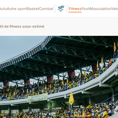
Actu
Autre sport
Basket
Combat
Fitness
Foot
Musculation
Vel
util de fitness sous-estimé