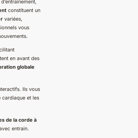
 d’entraînement,
ent
constituent un
er
variées,
sionnels vous
 mouvements.
ilitant
tent en avant des
oration globale
teractifs. Ils vous
 cardiaque et les
es de la corde à
avec entrain.