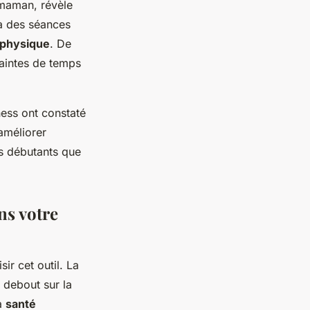
maman, révèle
 à des séances
 physique
. De
traintes de temps
ess ont constaté
améliorer
es débutants que
ns votre
sir cet outil. La
 debout sur la
la
santé